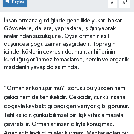
Paylaş
-
+
A
A
Siyaset
İnsan ormana girdiğinde genellikle yukarı bakar.
Spor
Gövdelere, dallara, yapraklara, ışığın yaprak
aralarından süzülüşüne. Oysa ormanın asıl
düşüncesi çoğu zaman aşağıdadır. Toprağın
içinde, köklerin çevresinde, mantar hiflerinin
kurduğu görünmez temaslarda, nemin ve organik
maddenin yavaş dolaşımında.
“Ormanlar konuşur mu?” sorusu bu yüzden hem
çekici hem de tehlikelidir. Çekicidir, çünkü insana
doğayla kaybettiği bağı geri veriyor gibi görünür.
Tehlikelidir, çünkü bilimsel bir ilişkiyi hızla masala
çevirebilir. Ormanlar insan diliyle konuşmaz.
Ağaçlar bilinçli cümleler kurmaz. Mantar ağları bir