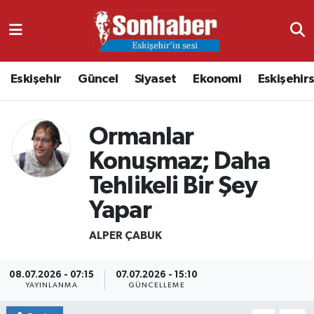
Dünya
Nöbetçi Eczaneler
Eskişehir
Güncel
Siyaset
Ekonomi
Eskişehir
Eğitim
Hava Durumu
Ekonomi
Namaz Vakitleri
Ormanlar
Konuşmaz; Daha
Güncel
Trafik Durumu
Tehlikeli Bir Şey
Kültür & Sanat
Süper Lig Puan Durumu ve Fikstür
Yapar
Magazin
Tüm Manşetler
ALPER ÇABUK
Resmi İlanlar
Son Dakika Haberleri
08.07.2026 - 07:15
07.07.2026 - 15:10
YAYINLANMA
GÜNCELLEME
Sağlık
Haber Arşivi