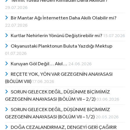
Termit Yuvası Neden Klimadan Daha Akıllıdır?
29.07.2026
Bir Mantar Ağı İnternetten Daha Akıllı Olabilir mi?
22.07.2026
Kurtlar Nehirlerin Yönünü Değiştirebilir mi?
15.07.2026
Okyanustaki Planktonun Buluta Yazdığı Mektup
01.07.2026
Kuruyan Göl Değil… Akıl…
24.06.2026
REÇETE YOK, YÖN VAR GEZEGENİN ANAYASASI
(BÖLÜM VIII)
17.06.2026
SORUN GELECEK DEĞİL, DÜŞÜNME BİÇİMİMİZ
GEZEGENİN ANAYASASI (BÖLÜM VII – 2/2)
03.06.2026
SORUN GELECEK DEĞİL, DÜŞÜNME BİÇİMİMİZ
GEZEGENİN ANAYASASI (BÖLÜM VII – 1/2)
20.05.2026
DOĞA CEZALANDIRMAZ, DENGEYİ GERİ ÇAĞIRIR