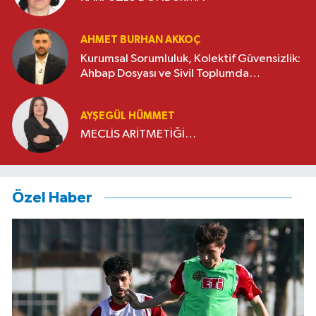
AHMET BURHAN AKKOÇ
Kurumsal Sorumluluk, Kolektif Güvensizlik:
Ahbap Dosyası ve Sivil Toplumda
Genelleme Sorunu
AYŞEGÜL HÜMMET
MECLİS ARİTMETİĞİ…
Özel Haber