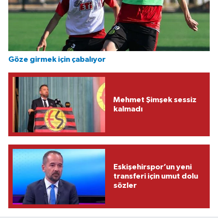
Göze girmek için çabalıyor
Mehmet Şimşek sessiz
kalmadı
Eskişehirspor’un yeni
transferi için umut dolu
sözler