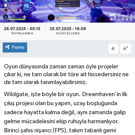
Siyaset
Spor
26.07.2025 - 00:15
25.07.2025 - 16:06
YAYINLANMA
GÜNCELLEME
Paylaş
-
+
A
A
Oyun dünyasında zaman zaman öyle projeler
çıkar ki, ne tam olarak bir türe ait hissedersiniz ne
de tam olarak tanımlayabilirsiniz.
Wildgate, işte böyle bir oyun. Dreamhaven’in ilk
çıkış projesi olan bu yapım, uzay boşluğunda
sadece hayatta kalma değil, aynı zamanda galip
gelme mücadelesini ekip ruhuyla harmanlıyor.
Birinci şahıs nişancı (FPS), takım tabanlı gemi