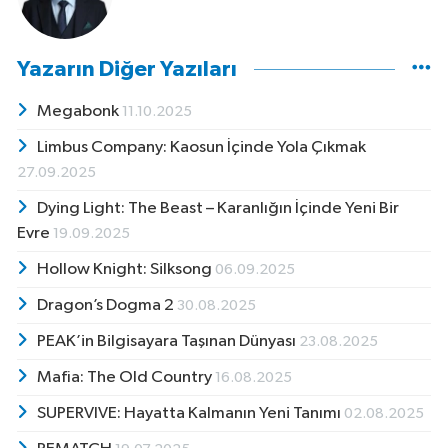
Yazarın Diğer Yazıları
Megabonk
11.10.2025
Limbus Company: Kaosun İçinde Yola Çıkmak
27.09.2025
Dying Light: The Beast – Karanlığın İçinde Yeni Bir
Evre
19.09.2025
Hollow Knight: Silksong
06.09.2025
Dragon’s Dogma 2
30.08.2025
PEAK’in Bilgisayara Taşınan Dünyası
23.08.2025
Mafia: The Old Country
16.08.2025
SUPERVIVE: Hayatta Kalmanın Yeni Tanımı
02.08.2025