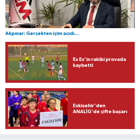
Akpınar: Gerçekten içim acıdı…
Es Es’in rakibi provada
kaybetti
Eskişehir'den
ANALİG'de çifte başarı