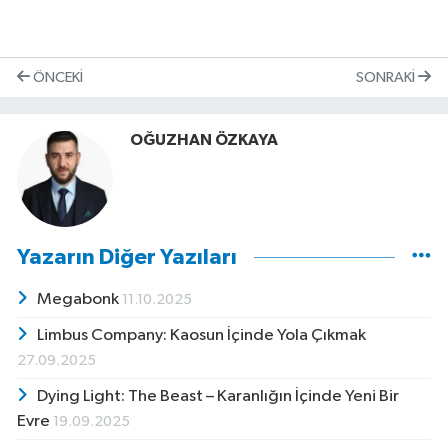
ÖNCEKI
SONRAKI
OĞUZHAN ÖZKAYA
Yazarın Diğer Yazıları
Megabonk
11.10.2025
Limbus Company: Kaosun İçinde Yola Çıkmak
27.09.2025
Dying Light: The Beast – Karanlığın İçinde Yeni Bir
Evre
19.09.2025