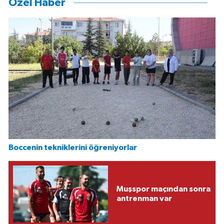
Özel Haber
Boccenin tekniklerini öğreniyorlar
Muşspor maçından sonra
antrenman var