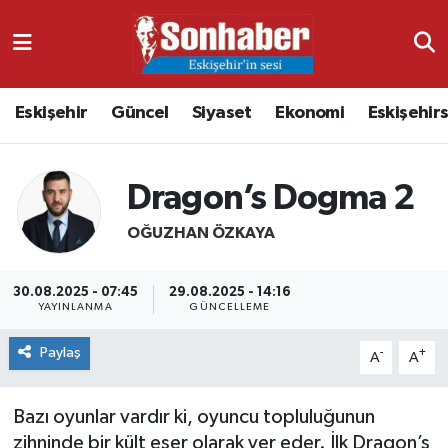
Dünya
Nöbetçi Eczaneler
Eskişehir
Güncel
Siyaset
Ekonomi
Eskişehir
Eğitim
Hava Durumu
Ekonomi
Namaz Vakitleri
Dragon’s Dogma 2
Güncel
Trafik Durumu
OĞUZHAN ÖZKAYA
Kültür & Sanat
Süper Lig Puan Durumu ve Fikstür
30.08.2025 - 07:45
29.08.2025 - 14:16
YAYINLANMA
GÜNCELLEME
Magazin
Tüm Manşetler
Paylaş
-
+
A
A
Resmi İlanlar
Son Dakika Haberleri
Bazı oyunlar vardır ki, oyuncu topluluğunun
Sağlık
Haber Arşivi
zihninde bir kült eser olarak yer eder. İlk Dragon’s