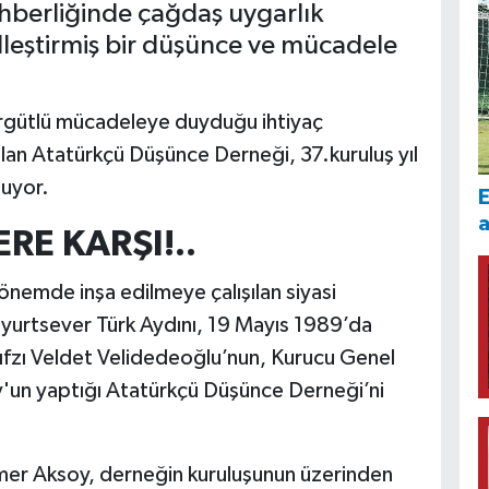
ehberliğinde çağdaş uygarlık
lleştirmiş bir düşünce ve mücadele
örgütlü mücadeleye duyduğu ihtiyaç
an Atatürkçü Düşünce Derneği, 37.kuruluş yıl
uyor.
E
RE KARŞI!..
önemde inşa edilmeye çalışılan siyasi
li yurtsever Türk Aydını, 19 Mayıs 1989’da
Hıfzı Veldet Velidedeoğlu’nun, Kurucu Genel
'un yaptığı Atatürkçü Düşünce Derneği’ni
er Aksoy, derneğin kuruluşunun üzerinden