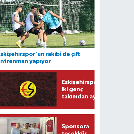
skişehirspor'un rakibi de çift
antrenman yapıyor
Eskişehirspor'da
iki genç
takımdan ayrıldı
Sponsora
teşekkür