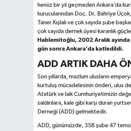
henüz bir yıl geçmeden Ankara’da kurş
kurucularından Doç. Dr. Bahriye Üçok
Taner Kışlalı ve çok sayıda şube başk
çok sayıda dernek üyesi karanlık güçle
Hablemitoğlu, 2002 Aralık ayında
gün sonra Ankara’da katledildi.
ADD ARTIK DAHA ÖN
Son yıllarda, mazlum ulusların empery
kurtuluş mücadelesinin önderi, ulus d
Atatürk ve laik Cumhuriyetimizin değerle
saldırılara, kale gibi karşı duran yur
Derneği (ADD) gelmektedir.
ADD, günümüzde, 358 şube 47 temsilcil