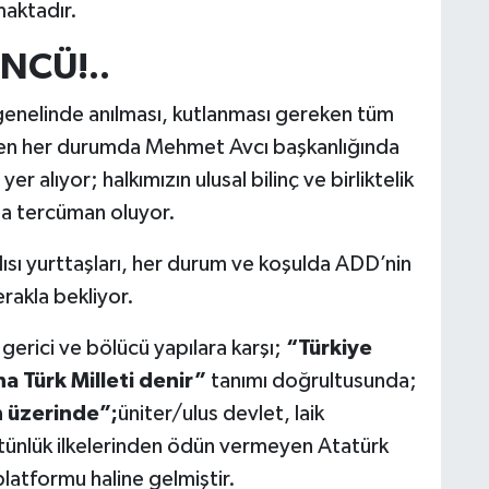
maktadır.
NCÜ!..
genelinde anılması, kutlanması gereken tüm
ken her durumda Mehmet Avcı başkanlığında
r alıyor; halkımızın ulusal bilinç ve birliktelik
ına tercüman oluyor.
lısı yurttaşları, her durum ve koşulda ADD’nin
erakla bekliyor.
gerici ve bölücü yapılara karşı;
“Türkiye
a Türk Milleti denir”
tanımı doğrultusunda;
n üzerinde”;
üniter/ulus devlet, laik
ütünlük ilkelerinden ödün vermeyen Atatürk
platformu haline gelmiştir.