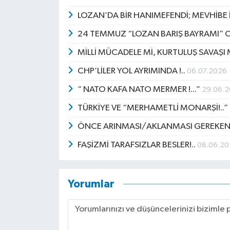
LOZAN’DA BİR HANIMEFENDİ; MEVHİBE 
24 TEMMUZ “LOZAN BARIŞ BAYRAMI” OL
MİLLİ MÜCADELE Mİ, KURTULUŞ SAVAŞI 
CHP’LİLER YOL AYRIMINDA !..
06.07.2026
“ NATO KAFA NATO MERMER !...”
29.06.
TÜRKİYE VE “MERHAMETLİ MONARŞİ!..”
ÖNCE ARINMASI/AKLANMASI GEREKEN
FAŞİZMİ TARAFSIZLAR BESLER!..
08.06.2
Yorumlar