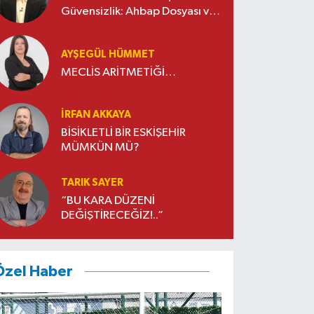
Güvensizlik: Ahbap Dosyası ve
Sivil Toplumda Genelleme
Sorunu
AYŞEGÜL HÜMMET
MECLİS ARİTMETİĞİ…
İRFAN AKKAYA
BİSİKLETLİ BİR ESKİŞEHİR
MÜMKÜN MÜ?
TARIK SAYER
“BU KARA DÜZENİ
DEĞİŞTİRECEĞİZ!..”
Özel Haber