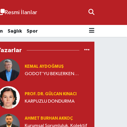
Resmi İlanlar
n
Sağlık
Spor
Yazarlar
KEMAL AYDOĞMUŞ
GODOT’YU BEKLERKEN…
PROF. DR. GÜLCAN KINACI
KARPUZLU DONDURMA
AHMET BURHAN AKKOÇ
Kurumsal Sorumluluk, Kolektif