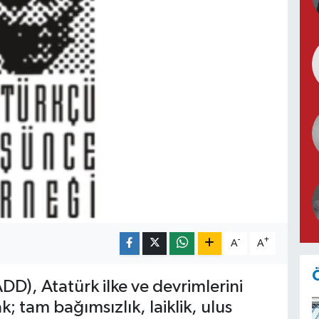
-
+
A
A
D), Atatürk ilke ve devrimlerini
tam bağımsızlık, laiklik, ulus