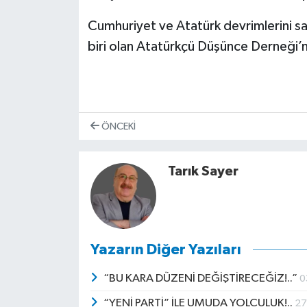
Cumhuriyet ve Atatürk devrimlerini s
biri olan Atatürkçü Düşünce Derneği’ni
ÖNCEKI
Tarık Sayer
Yazarın Diğer Yazıları
“BU KARA DÜZENİ DEĞİŞTİRECEĞİZ!..”
0
“YENİ PARTİ” İLE UMUDA YOLCULUK!..
27