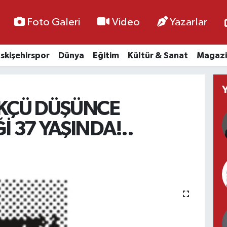
Foto Galeri
Video
Yazarlar
skişehirspor
Dünya
Eğitim
Kültür & Sanat
Magazi
KÇÜ DÜŞÜNCE
 37 YAŞINDA!..