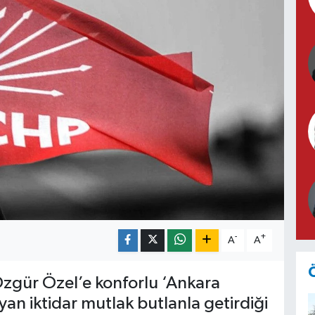
-
+
A
A
Özgür Özel’e konforlu ‘Ankara
an iktidar mutlak butlanla getirdiği