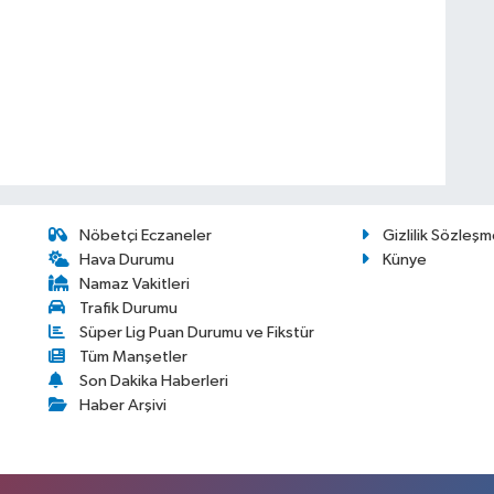
Nöbetçi Eczaneler
Gizlilik Sözleşm
Hava Durumu
Künye
Namaz Vakitleri
Trafik Durumu
Süper Lig Puan Durumu ve Fikstür
Tüm Manşetler
Son Dakika Haberleri
Haber Arşivi