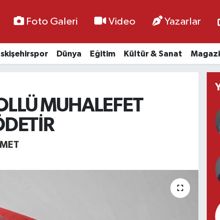
Foto Galeri
Video
Yazarlar
skişehirspor
Dünya
Eğitim
Kültür & Sanat
Magazi
LLÜ MUHALEFET
ÖDETİR
MMET