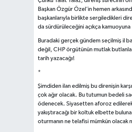
Çünkü Talat Yalaz, direniş sürecinin
Başkan Özgür Özel’in hemen arkasında
başkanlarıyla birlikte sergiledikleri dir
da sürdürüleceğini açıkça kamuoyuna
Buradaki gerçek gündem seçilmiş il b
değil, CHP örgütünün mutlak butlanla d
tarih yazacağı!
*
Şimdiden ilan edilmiş bu direnişin karşı
çok ağır olacak. Bu tutumun bedeli s
ödenecek. Siyasetten aforoz edilerek 
yakıştıracağı bir koltuk elbette bulun
oturmanın ne telafisi mümkün olacak ne