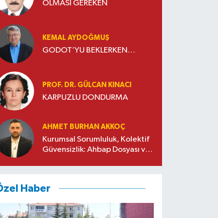
OLMASI GEREKEN
KEMAL AYDOĞMUŞ
GODOT’YU BEKLERKEN…
PROF. DR. GÜLCAN KINACI
KARPUZLU DONDURMA
AHMET BURHAN AKKOÇ
Kurumsal Sorumluluk, Kolektif
Güvensizlik: Ahbap Dosyası ve
Sivil Toplumda Genelleme
Sorunu
Özel Haber