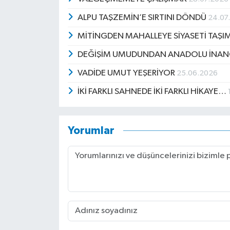
ALPU TAŞZEMİN’E SIRTINI DÖNDÜ
24.07
MİTİNGDEN MAHALLEYE SİYASETİ TAŞ
DEĞİŞİM UMUDUNDAN ANADOLU İNA
VADİDE UMUT YEŞERİYOR
25.06.2026
İKİ FARKLI SAHNEDE İKİ FARKLI HİKAYE…
Yorumlar