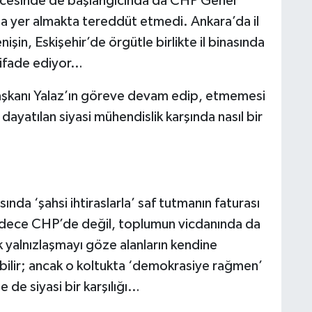
 öncesinde de başlangıcında da CHP Genel
 yer almakta tereddüt etmedi. Ankara’da il
enişin, Eskişehir’de örgütle birlikte il binasında
 ifade ediyor…
aşkanı Yalaz’ın göreve devam edip, etmemesi
ayatılan siyasi mühendislik karşında nasıl bir
sında ‘şahsi ihtiraslarla’ saf tutmanın faturası
adece CHP’de değil, toplumun vicdanında da
yalnızlaşmayı göze alanların kendine
abilir; ancak o koltukta ‘demokrasiye rağmen’
 de siyasi bir karşılığı…