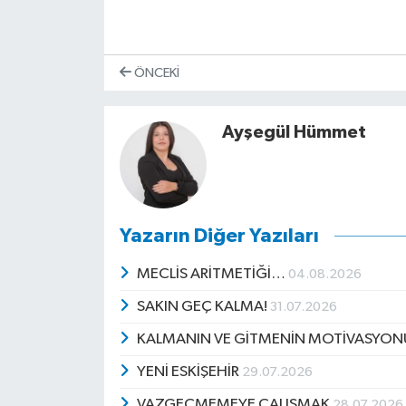
ÖNCEKI
Ayşegül Hümmet
Yazarın Diğer Yazıları
MECLİS ARİTMETİĞİ…
04.08.2026
SAKIN GEÇ KALMA!
31.07.2026
KALMANIN VE GİTMENİN MOTİVASYO
YENİ ESKİŞEHİR
29.07.2026
VAZGEÇMEMEYE ÇALIŞMAK
28.07.2026