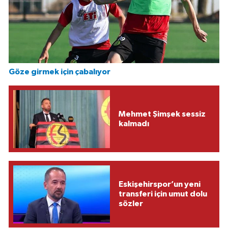
Göze girmek için çabalıyor
Mehmet Şimşek sessiz
kalmadı
Eskişehirspor’un yeni
transferi için umut dolu
sözler