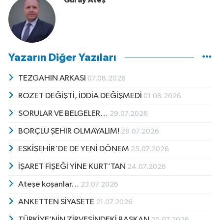
Güray Ateş
Yazarın Diğer Yazıları
TEZGAHIN ARKASI
07.08.2026
ROZET DEĞİŞTİ, İDDİA DEĞİŞMEDİ
01.08.2026
SORULAR VE BELGELER…
29.07.2026
BORÇLU ŞEHİR OLMAYALIM!
28.07.2026
ESKİŞEHİR'DE DE YENİ DÖNEM
25.07.2026
İŞARET FİŞEĞİ YİNE KURT’TAN
24.07.2026
Ateşe koşanlar…
23.07.2026
ANKETTEN SİYASETE
21.07.2026
TÜRKİYE’NİN ZİRVESİNDEKİ BAŞKAN
20.07.2026