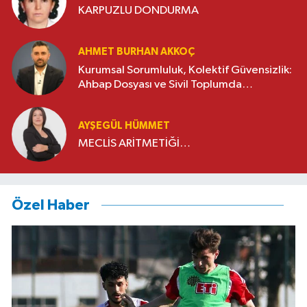
KARPUZLU DONDURMA
AHMET BURHAN AKKOÇ
Kurumsal Sorumluluk, Kolektif Güvensizlik:
Ahbap Dosyası ve Sivil Toplumda
Genelleme Sorunu
AYŞEGÜL HÜMMET
MECLİS ARİTMETİĞİ…
Özel Haber