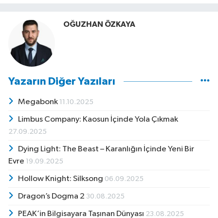
OĞUZHAN ÖZKAYA
Yazarın Diğer Yazıları
Megabonk
11.10.2025
Limbus Company: Kaosun İçinde Yola Çıkmak
27.09.2025
Dying Light: The Beast – Karanlığın İçinde Yeni Bir
Evre
19.09.2025
Hollow Knight: Silksong
06.09.2025
Dragon’s Dogma 2
30.08.2025
PEAK’in Bilgisayara Taşınan Dünyası
23.08.2025