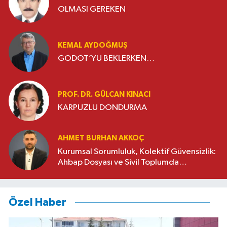
OLMASI GEREKEN
KEMAL AYDOĞMUŞ
GODOT’YU BEKLERKEN…
PROF. DR. GÜLCAN KINACI
KARPUZLU DONDURMA
AHMET BURHAN AKKOÇ
Kurumsal Sorumluluk, Kolektif Güvensizlik:
Ahbap Dosyası ve Sivil Toplumda
Genelleme Sorunu
Özel Haber