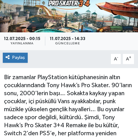
Siyaset
Spor
12.07.2025 - 00:15
11.07.2025 - 14:33
YAYINLANMA
GÜNCELLEME
Paylaş
-
+
A
A
Bir zamanlar PlayStation kütüphanesinin altın
çocuklarındandı Tony Hawk’s Pro Skater. 90’ların
sonu, 2000’lerin başı… Sokakta kaykay yapan
çocuklar, içi püsküllü Vans ayakkabılar, punk
müzikle yükselen gençlik hayalleri… Bu oyunlar
sadece spor değildi, kültürdü. Şimdi, Tony
Hawk’s Pro Skater 3+4 Remake ile bu kültür,
Switch 2’den PS5’e, her platforma yeniden