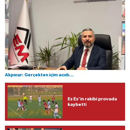
Akpınar: Gerçekten içim acıdı…
Es Es’in rakibi provada
kaybetti