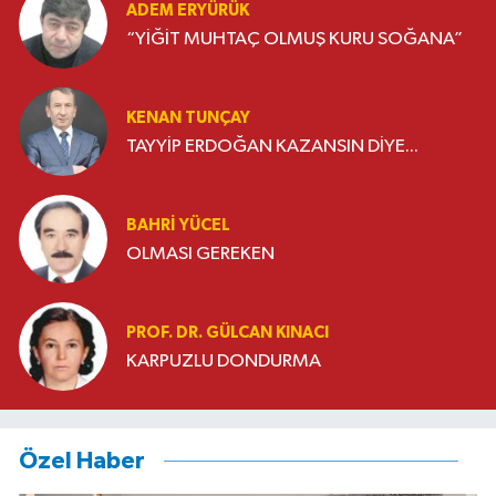
ADEM ERYÜRÜK
“YİĞİT MUHTAÇ OLMUŞ KURU SOĞANA”
KENAN TUNÇAY
TAYYİP ERDOĞAN KAZANSIN DİYE...
BAHRI YÜCEL
OLMASI GEREKEN
PROF. DR. GÜLCAN KINACI
KARPUZLU DONDURMA
Özel Haber