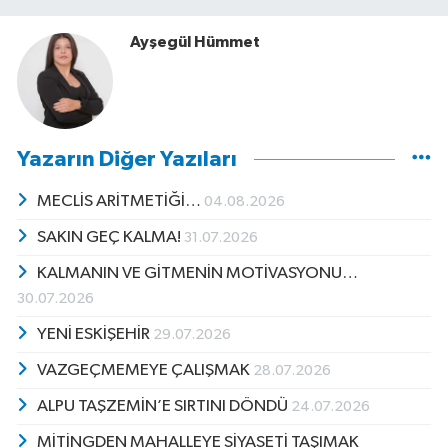
Ayşegül Hümmet
Yazarın Diğer Yazıları
MECLİS ARİTMETİĞİ…
04.08.2026
SAKIN GEÇ KALMA!
31.07.2026
KALMANIN VE GİTMENİN MOTİVASYONU…
30.07.2026
YENİ ESKİŞEHİR
29.07.2026
VAZGEÇMEMEYE ÇALIŞMAK
28.07.2026
ALPU TAŞZEMİN’E SIRTINI DÖNDÜ
24.07.2026
MİTİNGDEN MAHALLEYE SİYASETİ TAŞIMAK