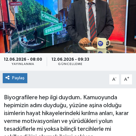
Siyaset
Spor
12.06.2026 - 08:00
12.06.2026 - 09:33
YAYINLANMA
GÜNCELLEME
Paylaş
-
+
A
A
Biyografilere hep ilgi duydum. Kamuoyunda
hepimizin adını duyduğu, yüzüne aşina olduğu
isimlerin hayat hikayelerindeki kırılma anları, karar
verme motivasyonları ve yürüdükleri yolun
tesadüflerle mi yoksa bilinçli tercihlerle mi