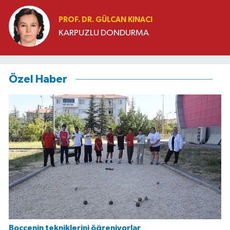
PROF. DR. GÜLCAN KINACI
KARPUZLU DONDURMA
Özel Haber
Boccenin tekniklerini öğreniyorlar