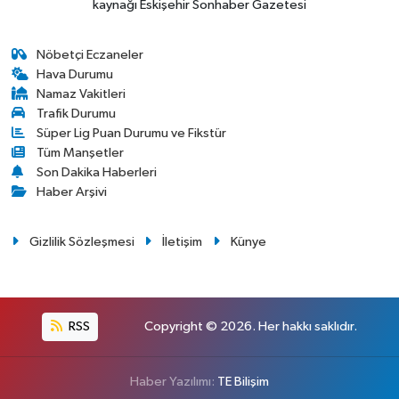
kaynağı Eskişehir Sonhaber Gazetesi
Nöbetçi Eczaneler
Hava Durumu
Namaz Vakitleri
Trafik Durumu
Süper Lig Puan Durumu ve Fikstür
Tüm Manşetler
Son Dakika Haberleri
Haber Arşivi
Gizlilik Sözleşmesi
İletişim
Künye
RSS
Copyright © 2026. Her hakkı saklıdır.
Haber Yazılımı:
TE Bilişim