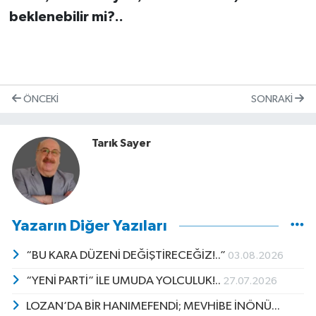
beklenebilir mi?..
ÖNCEKI
SONRAKI
Tarık Sayer
Yazarın Diğer Yazıları
“BU KARA DÜZENİ DEĞİŞTİRECEĞİZ!..”
03.08.2026
“YENİ PARTİ” İLE UMUDA YOLCULUK!..
27.07.2026
LOZAN’DA BİR HANIMEFENDİ; MEVHİBE İNÖNÜ...