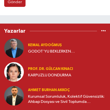
Gönder
Yazarlar
KEMAL AYDOĞMUŞ
GODOT’YU BEKLERKEN…
PROF. DR. GÜLCAN KINACI
KARPUZLU DONDURMA
AHMET BURHAN AKKOÇ
Kurumsal Sorumluluk, Kolektif Güvensizlik:
Ahbap Dosyası ve Sivil Toplumda
Genelleme Sorunu