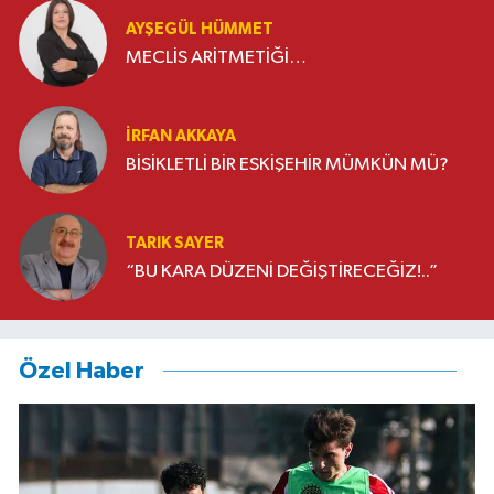
AYŞEGÜL HÜMMET
MECLİS ARİTMETİĞİ…
İRFAN AKKAYA
BİSİKLETLİ BİR ESKİŞEHİR MÜMKÜN MÜ?
TARIK SAYER
“BU KARA DÜZENİ DEĞİŞTİRECEĞİZ!..”
Özel Haber