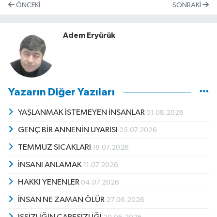
ÖNCEKI
SONRAKI
Adem Eryürük
Yazarın Diğer Yazıları
YAŞLANMAK İSTEMEYEN İNSANLAR
01.08.2026
GENÇ BİR ANNENİN UYARISI
25.07.2026
TEMMUZ SICAKLARI
18.07.2026
İNSANI ANLAMAK
11.07.2026
HAKKI YENENLER
04.07.2026
İNSAN NE ZAMAN ÖLÜR
27.06.2026