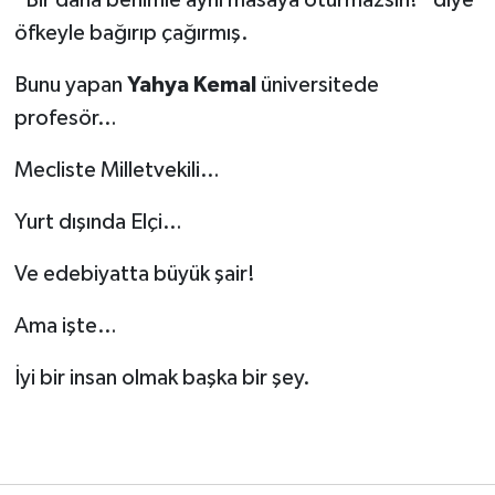
“Bir daha benimle aynı masaya oturmazsın!” diye
öfkeyle bağırıp çağırmış.
Bunu yapan
Yahya Kemal
üniversitede
profesör…
Mecliste Milletvekili…
Yurt dışında Elçi…
Ve edebiyatta büyük şair!
Ama işte…
İyi bir insan olmak başka bir şey.