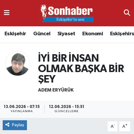
Dünya
Nöbetçi Eczaneler
Eskişehir
Güncel
Siyaset
Ekonomi
Eskişehir
Eğitim
Hava Durumu
Ekonomi
Namaz Vakitleri
İYİ BİR İNSAN
OLMAK BAŞKA BİR
Güncel
Trafik Durumu
ŞEY
Kültür & Sanat
Süper Lig Puan Durumu ve Fikstür
ADEM ERYÜRÜK
Magazin
Tüm Manşetler
13.06.2026 - 07:15
12.06.2026 - 15:51
YAYINLANMA
GÜNCELLEME
Resmi İlanlar
Son Dakika Haberleri
Paylaş
-
+
A
A
Sağlık
Haber Arşivi