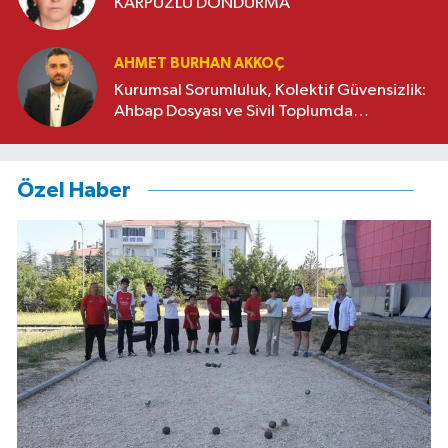
KARPUZLU DONDURMA
AHMET BURHAN AKKOÇ
Kurumsal Sorumluluk, Kolektif Güvensizlik:
Ahbap Dosyası ve Sivil Toplumda
Genelleme Sorunu
Özel Haber