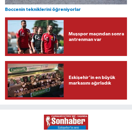
Boccenin tekniklerini öğreniyorlar
Muşspor maçından sonra
antrenman var
Eskişehir'in en büyük
markasını ağırladık