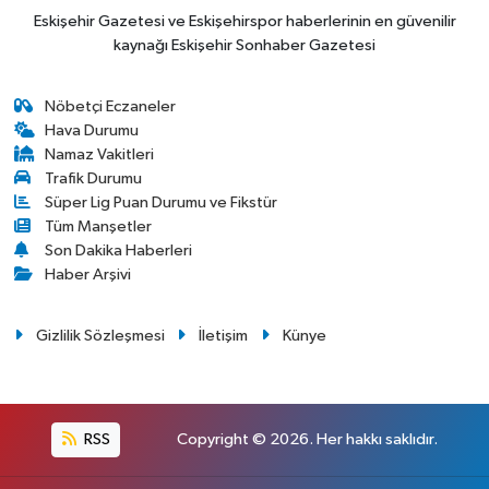
Eskişehir Gazetesi ve Eskişehirspor haberlerinin en güvenilir
kaynağı Eskişehir Sonhaber Gazetesi
Nöbetçi Eczaneler
Hava Durumu
Namaz Vakitleri
Trafik Durumu
Süper Lig Puan Durumu ve Fikstür
Tüm Manşetler
Son Dakika Haberleri
Haber Arşivi
Gizlilik Sözleşmesi
İletişim
Künye
RSS
Copyright © 2026. Her hakkı saklıdır.