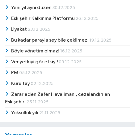
Yeni yıl aynı düzen
30.12.2025
Eskişehir Kalkınma Platformu
26.12.2025
Liyakat
23.12.2025
Bu kadar parayla şey bile çekilmez!
19.12.2025
Böyle yönetim olmaz!
16.12.2025
Ver yetkiyi gör etkiyi!
09.12.2025
PM
05.12.2025
Kurultay
02.12.2025
Zarar eden Zafer Havalimanı, cezalandırılan
Eskişehir!
25.11.2025
Yoksulluk yılı
21.11.2025