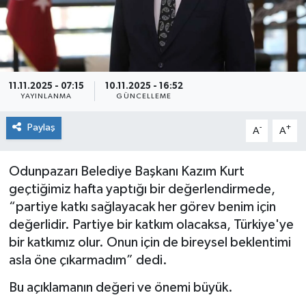
Siyaset
Spor
11.11.2025 - 07:15
10.11.2025 - 16:52
YAYINLANMA
GÜNCELLEME
Paylaş
-
+
A
A
Odunpazarı Belediye Başkanı Kazım Kurt
geçtiğimiz hafta yaptığı bir değerlendirmede,
“partiye katkı sağlayacak her görev benim için
değerlidir. Partiye bir katkım olacaksa, Türkiye'ye
bir katkımız olur. Onun için de bireysel beklentimi
asla öne çıkarmadım” dedi.
Bu açıklamanın değeri ve önemi büyük.