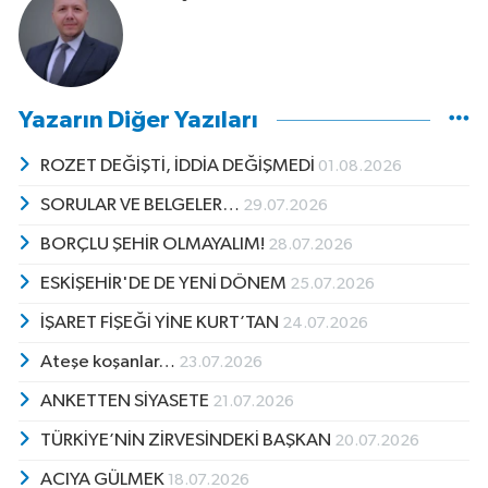
Yazarın Diğer Yazıları
ROZET DEĞİŞTİ, İDDİA DEĞİŞMEDİ
01.08.2026
SORULAR VE BELGELER…
29.07.2026
BORÇLU ŞEHİR OLMAYALIM!
28.07.2026
ESKİŞEHİR'DE DE YENİ DÖNEM
25.07.2026
İŞARET FİŞEĞİ YİNE KURT’TAN
24.07.2026
Ateşe koşanlar…
23.07.2026
ANKETTEN SİYASETE
21.07.2026
TÜRKİYE’NİN ZİRVESİNDEKİ BAŞKAN
20.07.2026
ACIYA GÜLMEK
18.07.2026