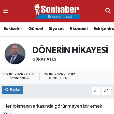
Dünya
Nöbetçi Eczaneler
Eskişehir
Güncel
Siyaset
Ekonomi
Eskişehir
Eğitim
Hava Durumu
Ekonomi
Namaz Vakitleri
DÖNERİN HİKAYESİ
Güncel
Trafik Durumu
GÜRAY ATEŞ
Kültür & Sanat
Süper Lig Puan Durumu ve Fikstür
06.06.2026 - 07:30
05.06.2026 - 17:02
YAYINLANMA
GÜNCELLEME
Magazin
Tüm Manşetler
Paylaş
-
+
A
A
Resmi İlanlar
Son Dakika Haberleri
Her lokmanın arkasında görünmeyen bir emek
Sağlık
Haber Arşivi
var.