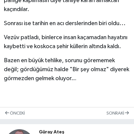
paniğe kapılmasın diye tahliye kararı almaktan
kaçındılar.
Sonrası ise tarihin en acı derslerinden biri oldu...
Vezüv patladı, binlerce insan kaçamadan hayatını
kaybetti ve koskoca şehir küllerin altında kaldı.
Bazen en büyük tehlike, sorunu görememek
değil; gördüğümüz halde "Bir şey olmaz" diyerek
görmezden gelmek oluyor…
ÖNCEKI
SONRAKI
Güray Ateş