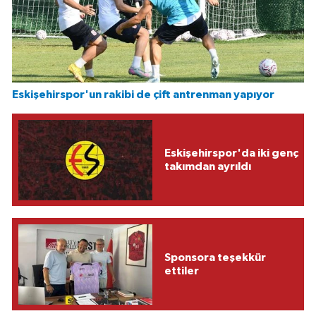
Eskişehirspor'un rakibi de çift antrenman yapıyor
Eskişehirspor'da iki genç
takımdan ayrıldı
Sponsora teşekkür
ettiler