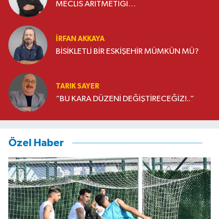
MECLİS ARİTMETİĞİ…
İRFAN AKKAYA
BİSİKLETLİ BİR ESKİŞEHİR MÜMKÜN MÜ?
TARIK SAYER
“BU KARA DÜZENİ DEĞİŞTİRECEĞİZ!..”
Özel Haber