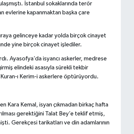
 ulaşmıştı. İstanbul sokaklarında terör
an evlerine kapanmaktan başka çare
uraya gelinceye kadar yolda birçok cinayet
ünde yine birçok cinayet işlediler.
ardı. Ayasofya’da isyancı askerler, medrese
girmiş elindeki asasıyla sürekli tekbir
i Kuran-ı Kerim-i askerlere öptürüyordu.
den Kara Kemal, isyan çıkmadan birkaç hafta
lması gerektiğini Talat Bey’e teklif etmiş,
şti. Gerekçesi tarikatları ve din adamlarının