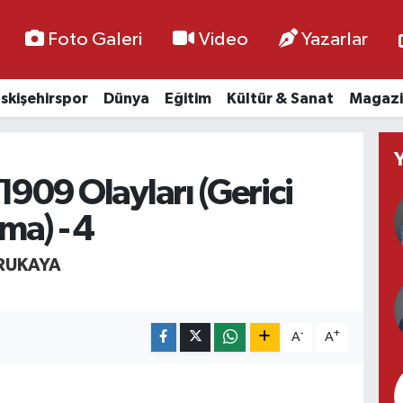
Foto Galeri
Video
Yazarlar
skişehirspor
Dünya
Eğitim
Kültür & Sanat
Magazi
1909 Olayları (Gerici
ma) - 4
RUKAYA
-
+
A
A