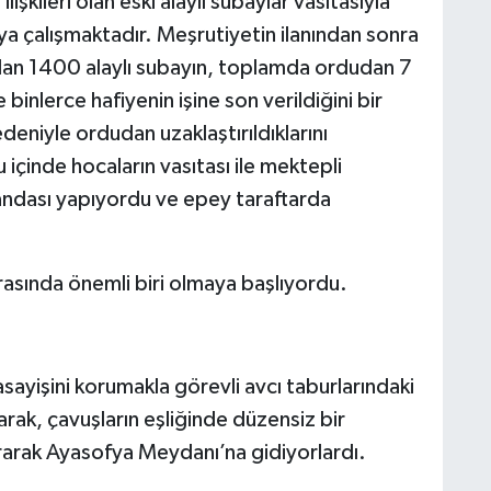
işkileri olan eski alaylı subaylar vasıtasıyla
ya çalışmaktadır. Meşrutiyetin ilanından sonra
an 1400 alaylı subayın, toplamda ordudan 7
 binlerce hafiyenin işine son verildiğini bir
edeniyle ordudan uzaklaştırıldıklarını
içinde hocaların vasıtası ile mektepli
ndası yapıyordu ve epey taraftarda
rasında önemli biri olmaya başlıyordu.
ayişini korumakla görevli avcı taburlarındaki
larak, çavuşların eşliğinde düzensiz bir
arak Ayasofya Meydanı’na gidiyorlardı.