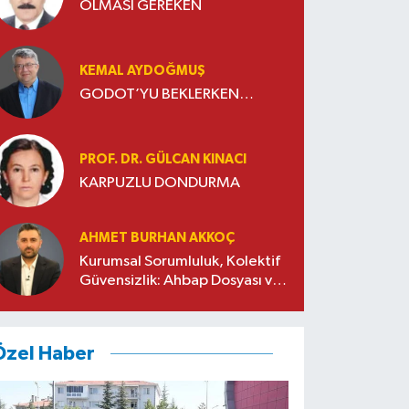
OLMASI GEREKEN
KEMAL AYDOĞMUŞ
GODOT’YU BEKLERKEN…
PROF. DR. GÜLCAN KINACI
KARPUZLU DONDURMA
AHMET BURHAN AKKOÇ
Kurumsal Sorumluluk, Kolektif
Güvensizlik: Ahbap Dosyası ve
Sivil Toplumda Genelleme
Sorunu
Özel Haber