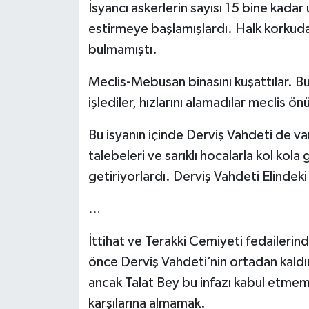
İsyancı askerlerin sayısı 15 bine kadar
estirmeye başlamışlardı. Halk korkud
bulmamıştı.
Meclis-Mebusan binasını kuşattılar. B
işlediler, hızlarını alamadılar meclis ön
Bu isyanın içinde Derviş Vahdeti de v
talebeleri ve sarıklı hocalarla kol kola 
getiriyorlardı. Derviş Vahdeti Elindek
…
İttihat ve Terakki Cemiyeti fedailerin
önce Derviş Vahdeti’nin ortadan kaldırı
ancak Talat Bey bu infazı kabul etmemi
karşılarına almamak.