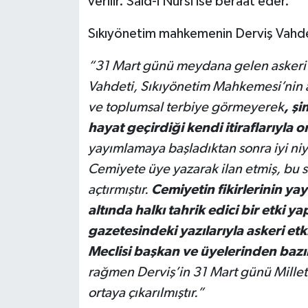
verilir. Said-i Nursi ise beraat eder.
Sıkıyönetim mahkemenin Derviş Vahdeti 
“31 Mart günü meydana gelen askeri ve
Vahdeti, Sıkıyönetim Mahkemesi’nin a
ve toplumsal terbiye görmeyerek
, şi
hayat geçirdiği kendi itiraflarıyla o
yayımlamaya başladıktan sonra iyi ni
Cemiyete üye yazarak ilan etmiş, bu sa
açtırmıştır.
Cemiyetin fikirlerinin yay
altında halkı tahrik edici bir etki y
gazetesindeki yazılarıyla askeri etki
Meclisi başkan ve üyelerinden bazıl
rağmen Derviş’in 31 Mart günü Millet
ortaya çıkarılmıştır.”