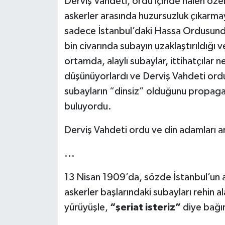
Derviş Vahdeti, ordu içinde halen özel il
askerler arasında huzursuzluk çıkarma
sadece İstanbul’daki Hassa Ordusund
bin civarında subayın uzaklaştırıldığı ve
ortamda, alaylı subaylar, ittihatçılar n
düşünüyorlardı ve Derviş Vahdeti ordu 
subayların “dinsiz” olduğunu propaga
buluyordu.
Derviş Vahdeti ordu ve din adamları a
...
13 Nisan 1909’da, sözde İstanbul’un as
askerler başlarındaki subayları rehin a
yürüyüşle,
“şeriat isteriz”
diye bağır