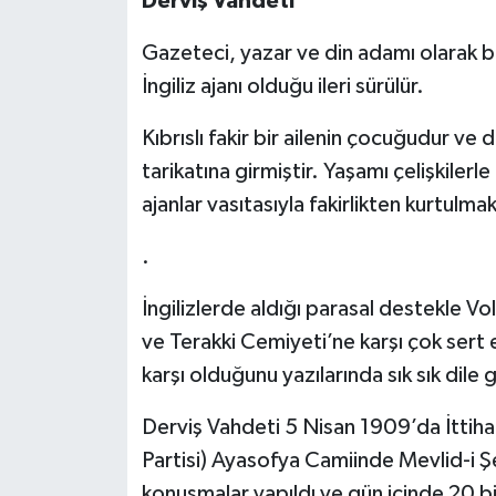
Derviş Vahdeti
Siyaset
Gazeteci, yazar ve din adamı olarak bi
İngiliz ajanı olduğu ileri sürülür.
Spor
Kıbrıslı fakir bir ailenin çocuğudur ve
tarikatına girmiştir. Yaşamı çelişkilerl
ajanlar vasıtasıyla fakirlikten kurtulmak 
.
İngilizlerde aldığı parasal destekle Vo
ve Terakki Cemiyeti’ne karşı çok sert
karşı olduğunu yazılarında sık sık dile g
Derviş Vahdeti 5 Nisan 1909’da İttih
Partisi) Ayasofya Camiinde Mevlid-i Ş
konuşmalar yapıldı ve gün içinde 20 bin 