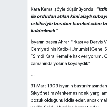
Kara Kemal şöyle düşünüyordu.
“İtti
ile ordudan atılan kimi alaylı subay
eskileriyle beraber hareket eden 
kaldırılmalı”
İsyanın başını Ahrar Fırkası ve Derviş 
Cemiyeti’nin Katib-i Umumisi (Genel S
“Şimdi Kara Kemal’e hak veriyorum. O
zamanında yoluna koysaydık”
…
31 Mart 1909 isyanın bastırılmasından 
Sıkıyönetim Mahkemesindeki yargılama
bozuk olduğunu iddia eder, ancak ma