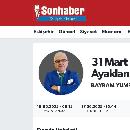
Dünya
Nöbetçi Eczaneler
Eskişehir
Güncel
Siyaset
Ekonomi
E
Eğitim
Hava Durumu
Ekonomi
Namaz Vakitleri
31 Mart 
Güncel
Trafik Durumu
Ayaklan
Kültür & Sanat
Süper Lig Puan Durumu ve Fikstür
BAYRAM YUM
Magazin
Tüm Manşetler
18.06.2025 - 00:15
17.06.2025 - 15:44
Resmi İlanlar
Son Dakika Haberleri
YAYINLANMA
GÜNCELLEME
Sağlık
Haber Arşivi