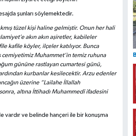
esajda şunları söylemektedir.
kmış tüzel kişi haline gelmiştir. Onun her hali
slamiyet’e akın akın aşiretler, kabileler
 kafile köyler, ilçeler katılıyor. Bunca
B
s cemiyetimiz Muhammet’in temiz ruhuna
ğum gününe rastlayan cumartesi günü,
ardından kurbanlar kesilecektir. Arzu edenler
ancağın üzerine “Lailahe İllallah
nra, altına İttihadı Muhammedî ifadesini
de vardır ve belinde hançeri ile bir konuşma