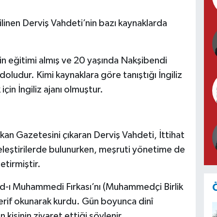
linen Derviş Vahdeti’nin bazı kaynaklarda
 din eğitimi almış ve 20 yaşında Nakşibendi
e doludur. Kimi kaynaklara göre tanıştığı İngiliz
için İngiliz ajanı olmuştur.
lkan Gazetesini çıkaran Derviş Vahdeti, İttihat
 eleştirilerde bulunurken, meşruti yönetime de
etirmiştir.
ad-ı Muhammedi Fırkası’nı (Muhammedçi Birlik
erif okunarak kurdu. Gün boyunca dinî
kişinin ziyaret ettiği söylenir.