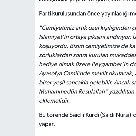
Parti kuruluşundan önce yayınladığı m
"Cemiyetimiz artık özel kişiliğinden çı
İslamiyet’in ortaya çıkışını andırıyor. İ
koşuyordu. Bizim cemiyetimize de kafile
zorluklardan sonra kurulan mukadde
hediye olmak üzere Peygamber’in do
Ayasofya Camii’nde mevlit okutacak, 
birer yeşil sancakla gelebilir. Ancak s
Muhammedün Resulallah” yazdıktan so
eklemelidir.
Bu törende Said-i Kürdi (Saidi Nursi)'
yapar.