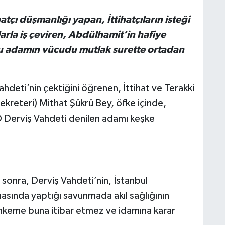
hatçı düşmanlığı yapan, İttihatçıların isteği
larla iş çeviren, Abdülhamit’in hafiye
bu adamın vücudu mutlak surette ortadan
Vahdeti’nin çektiğini öğrenen, İttihat ve Terakki
ekreteri) Mithat Şükrü Bey, öfke içinde,
 Derviş Vahdeti denilen adamı keşke
sonra, Derviş Vahdeti’nin, İstanbul
sında yaptığı savunmada akıl sağlığının
hkeme buna itibar etmez ve idamına karar