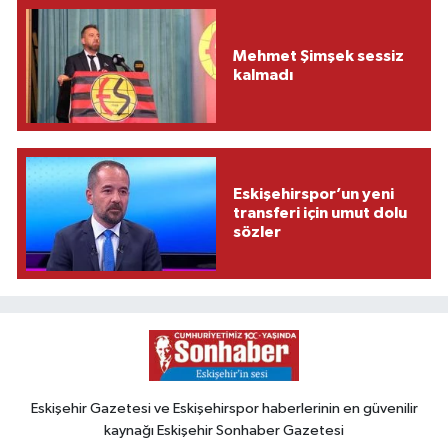
Mehmet Şimşek sessiz
kalmadı
Eskişehirspor’un yeni
transferi için umut dolu
sözler
Eskişehir Gazetesi ve Eskişehirspor haberlerinin en güvenilir
kaynağı Eskişehir Sonhaber Gazetesi