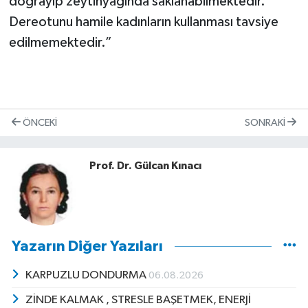
doğrayıp zeytinyağında saklanabilmektedir.
Dereotunu hamile kadınların kullanması tavsiye
edilmemektedir.”
ÖNCEKI
SONRAKI
Prof. Dr. Gülcan Kınacı
Yazarın Diğer Yazıları
KARPUZLU DONDURMA
06.08.2026
ZİNDE KALMAK , STRESLE BAŞETMEK, ENERJİ