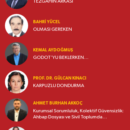
TEZGAHIN ARKASI
BAHRI YÜCEL
OLMASI GEREKEN
KEMAL AYDOĞMUŞ
GODOT’YU BEKLERKEN…
PROF. DR. GÜLCAN KINACI
KARPUZLU DONDURMA
AHMET BURHAN AKKOÇ
Kurumsal Sorumluluk, Kolektif Güvensizlik:
Ahbap Dosyası ve Sivil Toplumda
Genelleme Sorunu