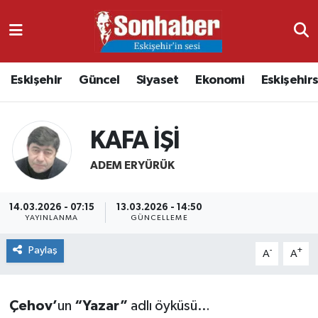
Dünya
Nöbetçi Eczaneler
Eskişehir
Güncel
Siyaset
Ekonomi
Eskişehir
Eğitim
Hava Durumu
Ekonomi
Namaz Vakitleri
KAFA İŞİ
Güncel
Trafik Durumu
ADEM ERYÜRÜK
Kültür & Sanat
Süper Lig Puan Durumu ve Fikstür
14.03.2026 - 07:15
13.03.2026 - 14:50
YAYINLANMA
GÜNCELLEME
Magazin
Tüm Manşetler
Paylaş
-
+
A
A
Resmi İlanlar
Son Dakika Haberleri
Çehov’
un
“Yazar”
adlı öyküsü…
Sağlık
Haber Arşivi