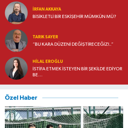
İRFAN AKKAYA
BİSİKLETLİ BİR ESKİŞEHİR MÜMKÜN MÜ?
TARIK SAYER
“BU KARA DÜZENİ DEĞİŞTİRECEĞİZ!..”
HILAL EROĞLU
İSTİFA ETMEK İSTEYEN BİR ŞEKİLDE EDİYOR
BE…
Özel Haber