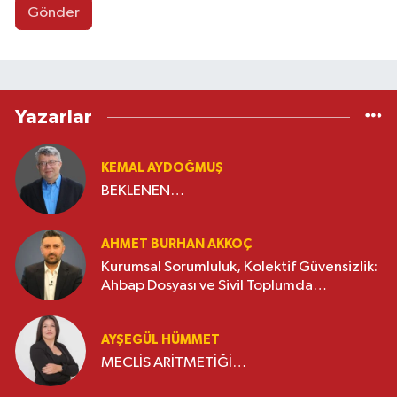
Gönder
Yazarlar
KEMAL AYDOĞMUŞ
BEKLENEN…
AHMET BURHAN AKKOÇ
Kurumsal Sorumluluk, Kolektif Güvensizlik:
Ahbap Dosyası ve Sivil Toplumda
Genelleme Sorunu
AYŞEGÜL HÜMMET
MECLİS ARİTMETİĞİ…