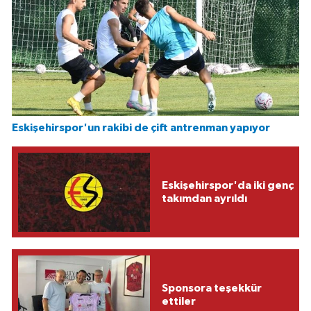
Eskişehirspor'un rakibi de çift antrenman yapıyor
Eskişehirspor'da iki genç
takımdan ayrıldı
Sponsora teşekkür
ettiler