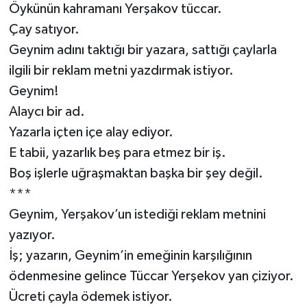
Öykünün kahramanı Yerşakov tüccar.
Siyaset
Çay satıyor.
Geynim adını taktığı bir yazara, sattığı çaylarla
Spor
ilgili bir reklam metni yazdırmak istiyor.
Geynim!
Alaycı bir ad.
Yazarla içten içe alay ediyor.
E tabii, yazarlık beş para etmez bir iş.
Boş işlerle uğraşmaktan başka bir şey değil.
***
Geynim, Yerşakov’un istediği reklam metnini
yazıyor.
İş; yazarın, Geynim’in emeğinin karşılığının
ödenmesine gelince Tüccar Yerşekov yan çiziyor.
Ücreti çayla ödemek istiyor.