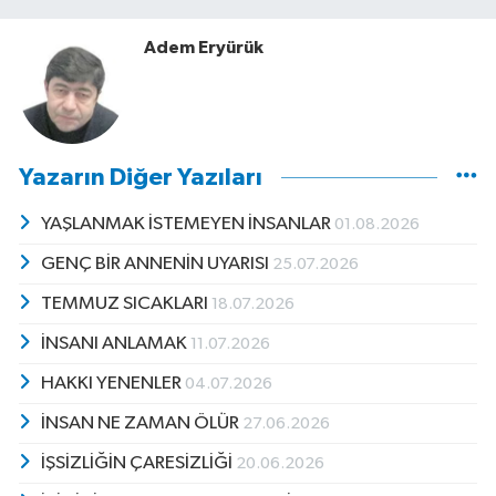
Adem Eryürük
Yazarın Diğer Yazıları
YAŞLANMAK İSTEMEYEN İNSANLAR
01.08.2026
GENÇ BİR ANNENİN UYARISI
25.07.2026
TEMMUZ SICAKLARI
18.07.2026
İNSANI ANLAMAK
11.07.2026
HAKKI YENENLER
04.07.2026
İNSAN NE ZAMAN ÖLÜR
27.06.2026
İŞSİZLİĞİN ÇARESİZLİĞİ
20.06.2026