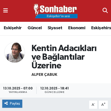
Dünya
Nöbetçi Eczaneler
Eskişehir
Güncel
Siyaset
Ekonomi
Eskişehir
Eğitim
Hava Durumu
Ekonomi
Namaz Vakitleri
Kentin Adacıkları
ve Bağlantılar
Güncel
Trafik Durumu
Üzerine
Kültür & Sanat
Süper Lig Puan Durumu ve Fikstür
ALPER ÇABUK
Magazin
Tüm Manşetler
13.10.2025 - 07:00
12.10.2025 - 18:41
YAYINLANMA
GÜNCELLEME
Resmi İlanlar
Son Dakika Haberleri
Paylaş
-
+
A
A
Sağlık
Haber Arşivi