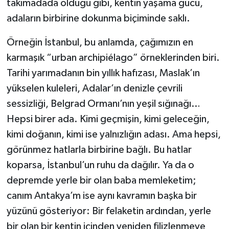
takımadada olduğu gibi, kentin yaşama gücü,
adaların birbirine dokunma biçiminde saklı.
Örneğin İstanbul, bu anlamda, çağımızın en
karmaşık “urban archipiélago” örneklerinden biri.
Tarihi yarımadanın bin yıllık hafızası, Maslak’ın
yükselen kuleleri, Adalar’ın denizle çevrili
sessizliği, Belgrad Ormanı’nın yeşil sığınağı…
Hepsi birer ada. Kimi geçmişin, kimi geleceğin,
kimi doğanın, kimi ise yalnızlığın adası. Ama hepsi,
görünmez hatlarla birbirine bağlı. Bu hatlar
koparsa, İstanbul’un ruhu da dağılır. Ya da o
depremde yerle bir olan baba memleketim;
canım Antakya’m ise aynı kavramın başka bir
yüzünü gösteriyor: Bir felaketin ardından, yerle
bir olan bir kentin içinden yeniden filizlenmeye